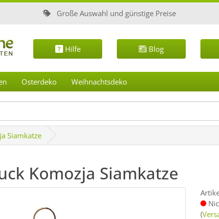
Große Auswahl und günstige Preise
Hilfe
Blog
en
Osterdeko
Weihnachtsdeko
a Siamkatze
uck Komozja Siamkatze
Artik
Nic
(
Vers