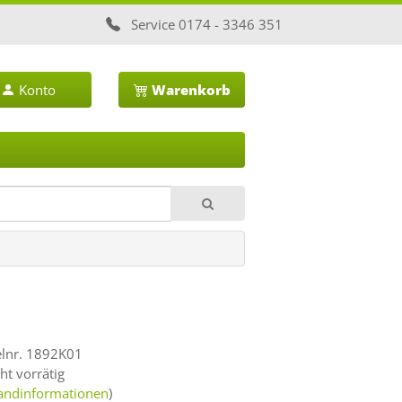
Service
0174 - 3346 351
Konto
Warenkorb
elnr. 1892K01
ht vorrätig
andinformationen
)