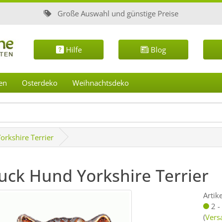
Große Auswahl und günstige Preise
Hilfe
Blog
en
Osterdeko
Weihnachtsdeko
rkshire Terrier
ck Hund Yorkshire Terrier
Artik
2 -
(
Vers