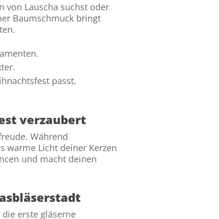
ion von Lauscha suchst oder
ener Baumschmuck bringt
ten.
rnamenten.
ter.
hnachtsfest passt.
st verzaubert
nsfreude. Während
s warme Licht deiner Kerzen
Nuancen und macht deinen
lasbläserstadt
 die erste gläserne