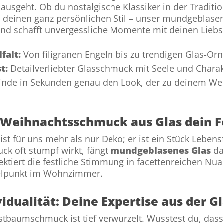
nausgeht. Ob du nostalgische Klassiker in der Tradit
r deinen ganz persönlichen Stil – unser mundgeblas
nd schafft unvergessliche Momente mit deinen Liebs
lfalt:
Von filigranen Engeln bis zu trendigen Glas-O
t:
Detailverliebter Glasschmuck mit Seele und Charak
inde in Sekunden genau den Look, der zu deinem Wei
Weihnachtsschmuck aus Glas dein Fe
ist für uns mehr als nur Deko; er ist ein Stück Lebe
uck oft stumpf wirkt, fängt
mundgeblasenes Glas
da
flektiert die festliche Stimmung in facettenreichen 
elpunkt im Wohnzimmer.
ividualität: Deine Expertise aus der G
stbaumschmuck ist tief verwurzelt. Wusstest du, dass