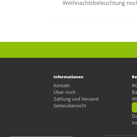
Weihnachtsbeleuchtung noch
Informationen
Re
Kontakt
A
Über mich
Ba
Zahlung und Versand
Wi
Seitenübersicht
Da
I