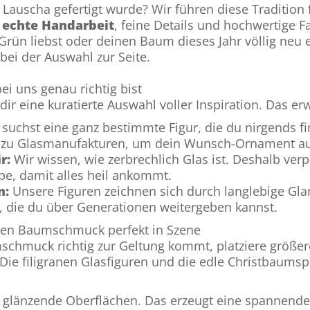
auscha gefertigt wurde? Wir führen diese Tradition f
h
echte Handarbeit
, feine Details und hochwertige 
Grün liebst oder deinen Baum dieses Jahr völlig neu e
bei der Auswahl zur Seite.
 uns genau richtig bist
ir eine kuratierte Auswahl voller Inspiration. Das erw
suchst eine ganz bestimmte Figur, die du nirgends fi
e zu Glasmanufakturen, um dein Wunsch-Ornament au
r:
Wir wissen, wie zerbrechlich Glas ist. Deshalb verp
be, damit alles heil ankommt.
n:
Unsere Figuren zeichnen sich durch langlebige Gla
, die du über Generationen weitergeben kannst.
nen Baumschmuck perfekt in Szene
chmuck richtig zur Geltung kommt, platziere größer
Die filigranen Glasfiguren und die edle Christbaums
glänzende Oberflächen. Das erzeugt eine spannende 