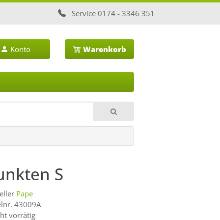
Service
0174 - 3346 351
Konto
Warenkorb
unkten S
eller
Pape
elnr. 43009A
ht vorrätig