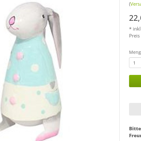
(
Vers
22
* ink
Preis
Meng
Bitte
Freu