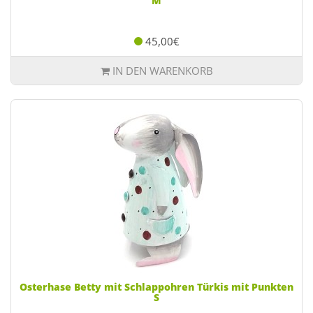
M
45,00€
IN DEN WARENKORB
Osterhase Betty mit Schlappohren Türkis mit Punkten
S