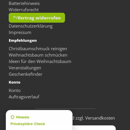
Batteriehinweis
Widerrufsrecht
Vertrag widerrufen
Datenschutzerklärung
Impressum
Empfehlungen
Christbaumschmuck reinigen
Weihnachtsbaum schmücken
Ideen für den Weihnachtsbaum
Veranstaltungen
Geschenkefinder
Konto
Konto
Auftragsverlauf
* alle Preise inkl. Steuern und zzgl. Versandkosten
Hinweis
Privatsphäre-Check