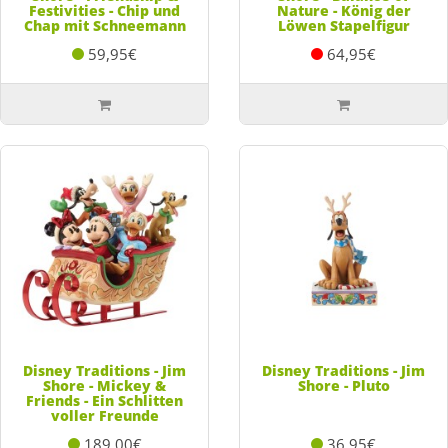
Festivities - Chip und
Nature - König der
Chap mit Schneemann
Löwen Stapelfigur
59,95€
64,95€
Disney Traditions - Jim
Disney Traditions - Jim
Shore - Mickey &
Shore - Pluto
Friends - Ein Schlitten
voller Freunde
189,00€
36,95€