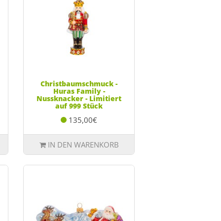
Christbaumschmuck -
Huras Family -
Nussknacker - Limitiert
auf 999 Stück
135,00€
IN DEN WARENKORB