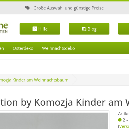
Große Auswahl und günstige Preise
Hilfe
Blog
en
Osterdeko
Weihnachtsdeko
omozja Kinder am Weihnachtsbaum
ktion by Komozja Kinder am
Artik
2 -
(
Vers