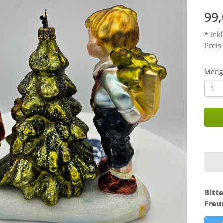
99
* ink
Preis
Meng
Bitte
Freu